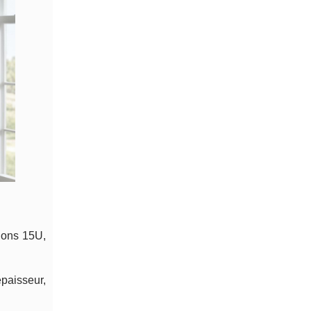
ions 15U,
épaisseur,