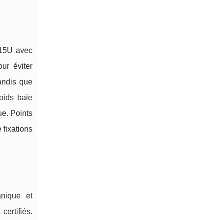
 15U avec
ur éviter
andis que
oids baie
ue. Points
e fixations
anique et
ertifiés.