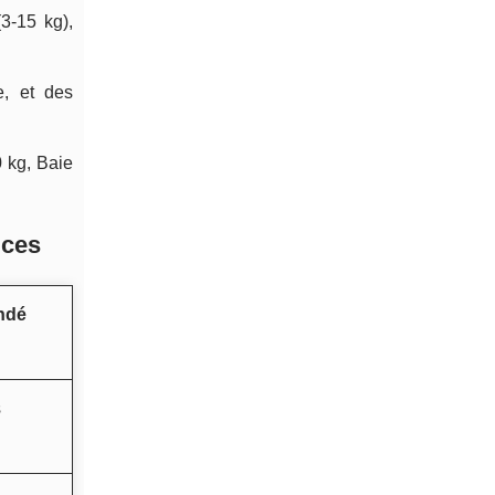
3-15 kg),
e, et des
0 kg, Baie
uces
ndé
s