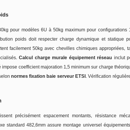
oids
30kg pour modèles 6U à 50kg maximum pour configurations
ibution poids doit respecter charge dynamique et statique po
tent facilement 50kg avec chevilles chimiques appropriées, t
cialisés.
Calcul charge murale équipement réseau
inclut p
é impose coefficient majoration 1,5 minimum sur charge théoriq
 selon
normes fixation baie serveur ETSI
. Vérification régulièr
n
issent précisément espacement montants, résistance méc
raxe standard 482,6mm assure montage universel équipements c