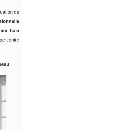
uation de
sionnelle
 mur baie
ège contre
seau
!