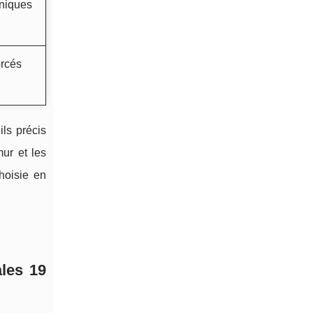
aniques
orcés
ils précis
mur et les
hoisie en
les 19