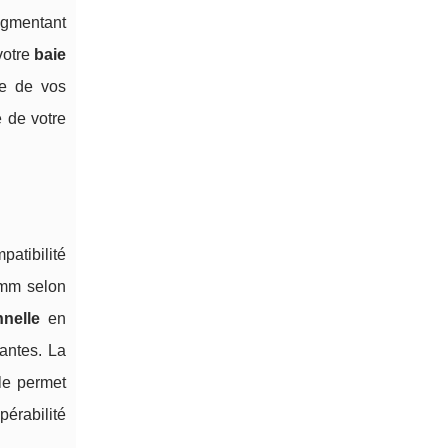
ugmentant
votre
baie
ce de vos
 de votre
atibilité
0mm selon
nnelle
en
antes. La
ble permet
pérabilité