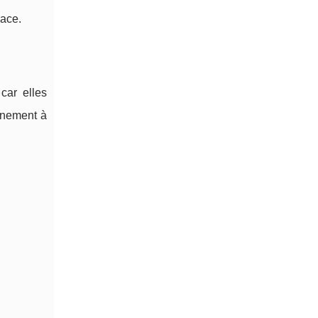
cace.
car elles
nnement à