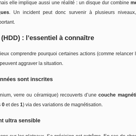
ais elle implique aussi une réalité : un disque dur combine
m
ques
. Un incident peut donc survenir à plusieurs niveaux,
ortant.
HDD) : l’essentiel à connaître
eux comprendre pourquoi certaines actions (comme relancer l
 peuvent aggraver la situation.
nnées sont inscrites
nium, verre ou céramique) recouverts d’une
couche magnét
s
0
et des
1
) via des variations de magnétisation.
t ultra sensible