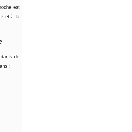
roche est
e et à la
e
rtants de
ans :