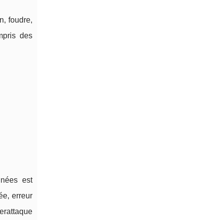
n, foudre,
mpris des
nnées est
e, erreur
erattaque