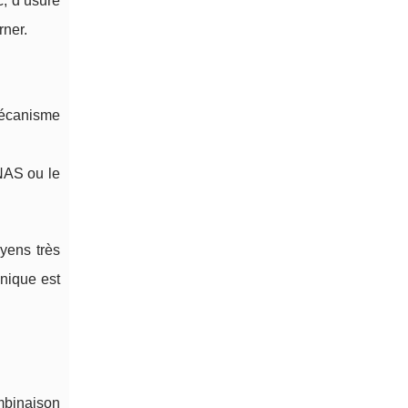
c, d’usure
rner.
 mécanisme
 NAS ou le
yens très
onique est
ombinaison