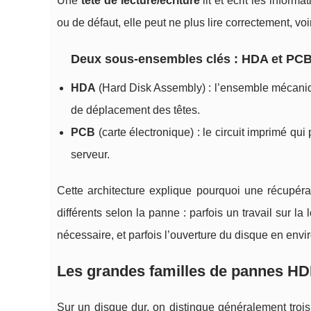
Une
tête de lecture/écriture
lit et écrit les inform
ou de défaut, elle peut ne plus lire correctement, v
Deux sous-ensembles clés : HDA et PC
HDA
(Hard Disk Assembly) : l’ensemble mécaniqu
de déplacement des têtes.
PCB
(carte électronique) : le circuit imprimé qu
serveur.
Cette architecture explique pourquoi une récupé
différents selon la panne : parfois un travail sur la
nécessaire, et parfois l’ouverture du disque en env
Les grandes familles de pannes HDD
Sur un disque dur, on distingue généralement trois 