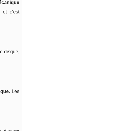
écanique
 et c’est
e disque,
ique
. Les