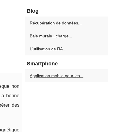
Blog
Récupération de données...
Baie murale : charge...
L’utilisation de l’IA...
Smartphone
Application mobile pour les...
isque non
 La bonne
pérer des
agnétique