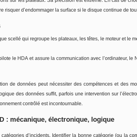
ations sur les plateaux. Sa précision est extrême. En cas de cho
oire risquer d’endommager la surface si le disque continue de tou
B
e scellé qui regroupe les plateaux, les têtes, le moteur et le
i pilote le HDA et assure la communication avec l’ordinateur, le
ration de données peut nécessiter des compétences et des mo
 logique des données suffit, parfois une intervention sur l’électr
ironnement contrôlé est incontournable.
 : mécanique, électronique, logique
catégories d’incidents. Identifier la bonne catégorie (ou la c